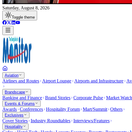
Saturday, August 8, 2026
Toggle theme
Aviation
Airlines and Routes
Airport Lounge
Airports and Infrastructure
Av
Brandscape
Banking and Finance
Brand Stories
Corporate Pulse
Market Watc
Events & Forums
Awards
Conferences
Hospitality Forum
Mart/Summit
Others
Exclusives
Cover Stories
Industry Roundtables
Interviews/Features
Hospitality