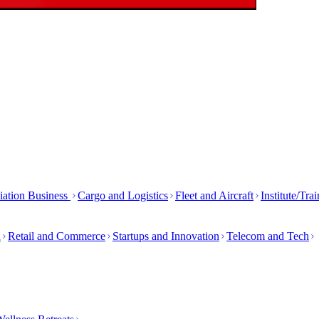
iation Business
Cargo and Logistics
Fleet and Aircraft
Institute/Tra
h
Retail and Commerce
Startups and Innovation
Telecom and Tech