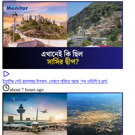
ইতালির সেই রহস্যময় উপকূল, যেখানে লুকিয়ে আছে ‘দ্য ওডিসি’র গল্প!
about 7 hours ago