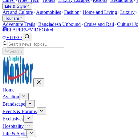
Cafes
Hotel Tech
Hotels
Luxury Escapes
Resorts
Restaurants
W
Life & Style
Art and Culture
Automobiles
Fashion
Home and Living
Luxury
Tourism
Adventure Trails
Bangladesh Unbound
Cruise and Rail
Cultural J
EPAPER
VIDEO
বাংলা
VIDEO
Search
Home
Aviation
Brandscape
Events & Forums
Exclusives
Hospitality
Life & Style