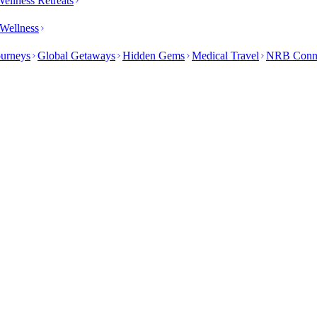
ellness Retreats
Wellness
ourneys
Global Getaways
Hidden Gems
Medical Travel
NRB Conn