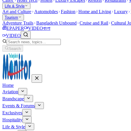
Cafes
Hotel Tech
Hotels
Luxury Escapes
Resorts
Restaurants
W
Life & Style
Art and Culture
Automobiles
Fashion
Home and Living
Luxury
Tourism
Adventure Trails
Bangladesh Unbound
Cruise and Rail
Cultural J
EPAPER
VIDEO
বাংলা
VIDEO
Search
Home
Aviation
Brandscape
Events & Forums
Exclusives
Hospitality
Life & Style