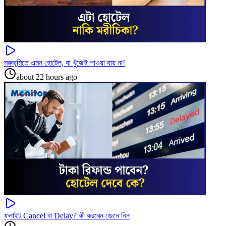
মরুভূমিতে এমন হোটেল, যা খুঁজেই পাওয়া যায় না!
about 22 hours ago
ফ্লাইট Cancel বা Delay? কী করবেন জেনে নিন