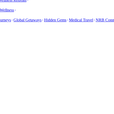
ellness Retreats
Wellness
ourneys
Global Getaways
Hidden Gems
Medical Travel
NRB Conn