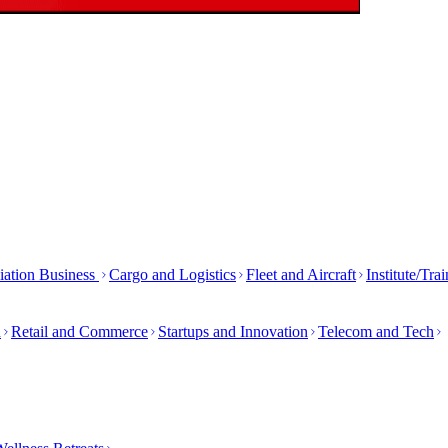
iation Business
Cargo and Logistics
Fleet and Aircraft
Institute/Tra
h
Retail and Commerce
Startups and Innovation
Telecom and Tech