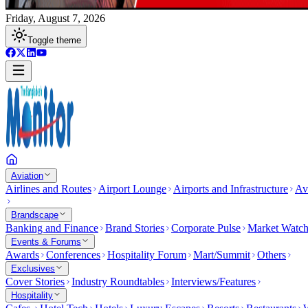
Friday, August 7, 2026
Toggle theme
Aviation
Airlines and Routes
Airport Lounge
Airports and Infrastructure
Av
Brandscape
Banking and Finance
Brand Stories
Corporate Pulse
Market Watc
Events & Forums
Awards
Conferences
Hospitality Forum
Mart/Summit
Others
Exclusives
Cover Stories
Industry Roundtables
Interviews/Features
Hospitality